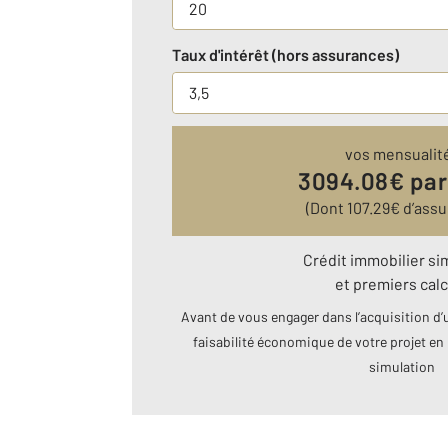
Taux d'intérêt (hors assurances)
vos mensualit
3094.08
€ par
(Dont
107.29
€ d’assu
Crédit immobilier si
et premiers calc
Avant de vous engager dans l’acquisition d’u
faisabilité économique de votre projet en 
simulation