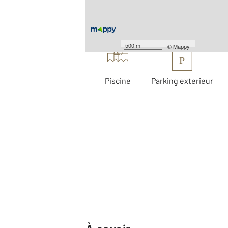
Équipements
Les plus
500 m
©
Mappy
P
Piscine
Parking exterieur