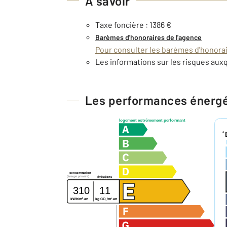
À savoir
Taxe foncière : 1386 €
Barèmes d'honoraires de l'agence
Pour consulter les barèmes d'honorair
Les informations sur les risques auxq
Les performances énerg
logement extrêmement performant
*
consommation
(énergie primaire)
émissions
310
11
2
2
kg CO
/m
.an
kWh/m
.an
2