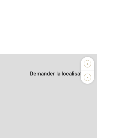
+
Demander la localisation
-
2
r le détail]