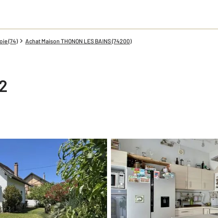
ie (74)
Achat Maison THONON LES BAINS (74200)
2