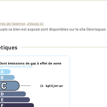
es de l'agence, cliquez ici
uels ce bien est exposé sont disponibles sur le site Géorisques 
étiques
Dont émissions de gaz à effet de serre
peu d'émissions de CO2
11
kgCO
/m
.an
2
2