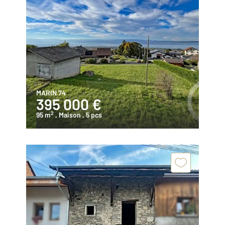
MARIN 74
395 000 €
2
95 m
, Maison
, 5 pcs