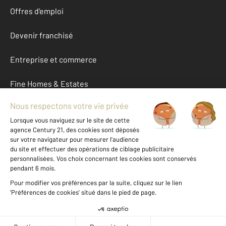
Offres d'emploi
Devenir franchisé
Entreprise et commerce
Fine Homes & Estates
À propos
International
Nous contacter
Mentions légales & CGU et Barèmes d'honoraires
Données personnelles