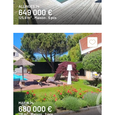
ALLINGES 74
649 000 €
2
125,6 m
, Maison
, 6 pcs
MARIN 74
680 000 €
2
118 m
, Maison
, 7 pcs