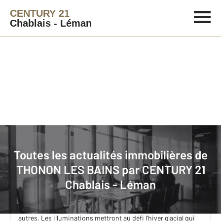
CENTURY 21
Chablais - Léman
Immobilier
Actualités immobilières à THONON LES BAINS
Toutes les actualités immobilières de
THONON LES BAINS par
CENTURY 21
Joyeux Noël à Thonon-les-Bains
Chablais - Léman
La ville de Thonon célèbre Noël du 1er décembre au 24 et
nous emmène dans un décor féérique à travers de multiples
thématiques toutes plus enchanteresses les unes que les
autres. Les illuminations mettront au défi l'hiver glacial qui