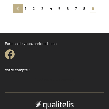
1
2
3
4
5
6
7
8
9
Parlons de vous, parlons biens
Votre compte :
Accéder à mon compte